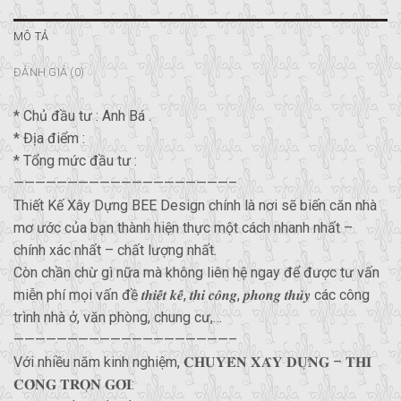
MÔ TẢ
ĐÁNH GIÁ (0)
* Chủ đầu tư : Anh Bá .
* Địa điểm :
* Tổng mức đầu tư :
————————————————————–
Thiết Kế Xây Dựng BEE Design chính là nơi sẽ biến căn nhà
mơ ước của bạn thành hiện thực một cách nhanh nhất –
chính xác nhất – chất lượng nhất.
Còn chần chừ gì nữa mà không liên hệ ngay để được tư vấn
miễn phí mọi vấn đề 𝒕𝒉𝒊𝒆̂́𝒕 𝒌𝒆̂́, 𝒕𝒉𝒊 𝒄𝒐̂𝒏𝒈, 𝒑𝒉𝒐𝒏𝒈 𝒕𝒉𝒖̉𝒚 các công
trình nhà ở, văn phòng, chung cư,…
————————————————————–
Với nhiều năm kinh nghiệm, 𝐂𝐇𝐔𝐘𝐄̂𝐍 𝐗𝐀̂𝐘 𝐃𝐔̛̣𝐍𝐆 – 𝐓𝐇𝐈
𝐂𝐎̂𝐍𝐆 𝐓𝐑𝐎̣𝐍 𝐆𝐎́𝐈: