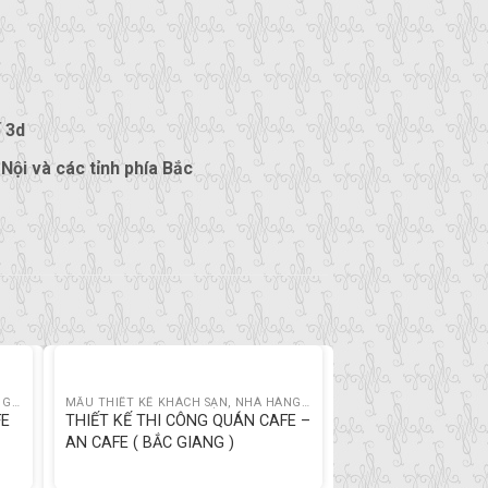
ế 3d
 Nội và các tỉnh phía Bắc
MẪU THIẾT KẾ KHÁCH SẠN, NHÀ HÀNG, CAFE
MẪU THIẾT KẾ KHÁCH SẠN, NHÀ HÀNG, CAFE
FE
THIẾT KẾ THI CÔNG QUÁN CAFE –
AN CAFE ( BẮC GIANG )