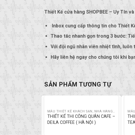
Thiết Kế cửa hàng SHOPBEE – Uy Tín và
Inbox cung cấp thông tin cho Thiết Kế
Thao tác nhanh gọn trong 3 bước: Tiế
Với đội ngũ nhân viên nhiệt tình, luôn
Hãy liên hệ ngay cho chúng tôi khi bạ
SẢN PHẨM TƯƠNG TỰ
MẪU THIẾT KẾ KHÁCH SẠN, NHÀ HÀNG, CAFE
MẪU THIẾT KẾ KHÁCH SẠN, NHÀ HÀNG, CAFE
CAFE RIBO
THIẾT KẾ THI CÔNG QUÁN CAFE –
THI
I
DEILA COFFEE ( HÀ NỘI )
TEA