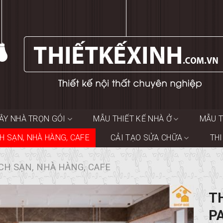
ÂY NHÀ TRỌN GÓI
MẪU THIẾT KẾ NHÀ Ở
MẪU T
H SẠN, NHÀ HÀNG, CAFE
CẢI TẠO SỬA CHỮA
TH
CH SẠN, NHÀ HÀNG, CAFE
T
P