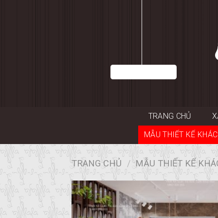
Skip
to
content
TRANG CHỦ
X
MẪU THIẾT KẾ KHÁC
TRANG CHỦ
/
MẪU THIẾT KẾ KHÁ