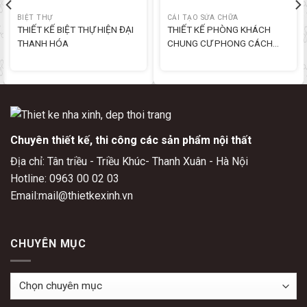
BIỆT THỰ
CẢI TẠO SỬA CHỮA
THIẾT KẾ BIỆT THỰ HIỆN ĐẠI
THIẾT KẾ PHÒNG KHÁCH
THANH HÓA
CHUNG CƯ PHONG CÁCH
TÂN CỔ
Chuyên thiết kế, thi công các sản phẩm nội thất
Địa chỉ: Tân triều - Triều Khúc- Thanh Xuân - Hà Nội
Hotline: 0963 00 02 03
Email:mail@thietkexinh.vn
CHUYÊN MỤC
Chuyên
mục